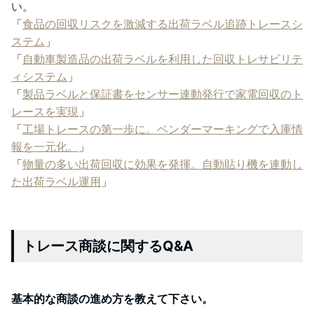
い。
「
食品の回収リスクを激減する出荷ラベル追跡トレースシ
ステム
」
「
自動車製造品の出荷ラベルを利用した回収トレサビリテ
ィシステム
」
「
製品ラベルと保証書をセンサー連動発行で家電回収のト
レースを実現
」
「
工場トレースの第一歩に。ベンダーマーキングで入庫情
報を一元化。
」
「
物量の多い出荷回収に効果を発揮。自動貼り機を連動し
た出荷ラベル運用
」
トレース商談に関するQ&A
基本的な商談の進め方を教えて下さい。